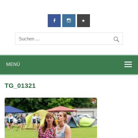
TG-Geislingen
DIE Sportadresse in Geislingen!
e. V.
MENÜ
TG_01321