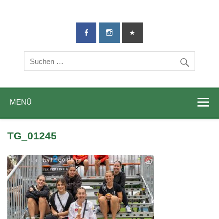
TG-Geislingen
DIE Sportadresse in Geislingen!
e. V.
MENÜ
TG_01245