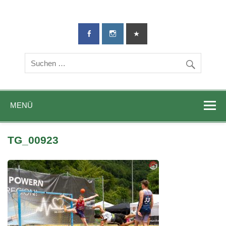
TG-Geislingen
DIE Sportadresse in Geislingen!
e. V.
MENÜ
TG_00923