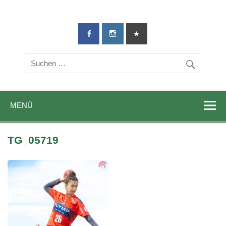
TG-Geislingen
DIE Sportadresse in Geislingen!
e. V.
MENÜ
TG_05719