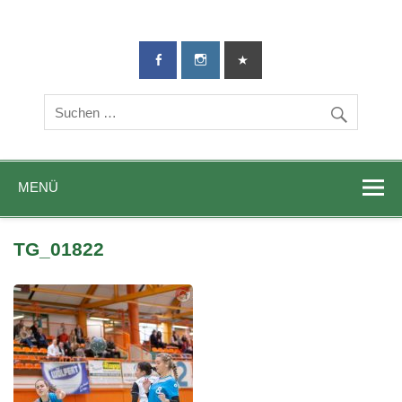
TG-Geislingen
DIE Sportadresse in Geislingen!
e. V.
MENÜ
TG_01822