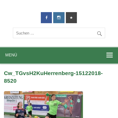
TG-Geislingen
DIE Sportadresse in Geislingen!
e. V.
MENÜ
Cw_TGvsH2KuHerrenberg-15122018-
8520