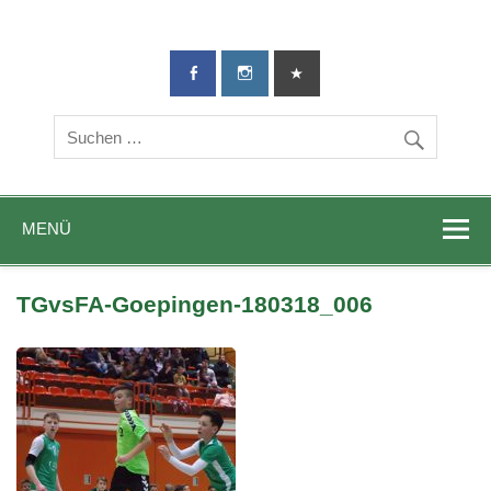
TG-Geislingen
DIE Sportadresse in Geislingen!
e. V.
MENÜ
TGvsFA-Goepingen-180318_006