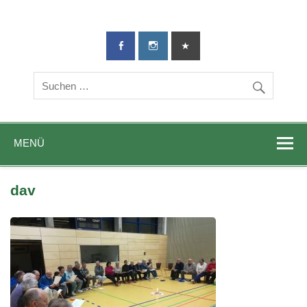
TG-Geislingen
DIE Sportadresse in Geislingen!
e. V.
MENÜ
dav