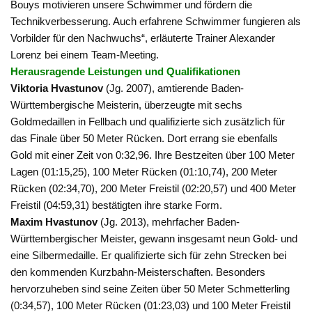
Bouys motivieren unsere Schwimmer und fördern die
Technikverbesserung. Auch erfahrene Schwimmer fungieren als
Vorbilder für den Nachwuchs“, erläuterte Trainer Alexander
Lorenz bei einem Team-Meeting.
Herausragende Leistungen und Qualifikationen
Viktoria Hvastunov
(Jg. 2007), amtierende Baden-
Württembergische Meisterin, überzeugte mit sechs
Goldmedaillen in Fellbach und qualifizierte sich zusätzlich für
das Finale über 50 Meter Rücken. Dort errang sie ebenfalls
Gold mit einer Zeit von 0:32,96. Ihre Bestzeiten über 100 Meter
Lagen (01:15,25), 100 Meter Rücken (01:10,74), 200 Meter
Rücken (02:34,70), 200 Meter Freistil (02:20,57) und 400 Meter
Freistil (04:59,31) bestätigten ihre starke Form.
Maxim Hvastunov
(Jg. 2013), mehrfacher Baden-
Württembergischer Meister, gewann insgesamt neun Gold- und
eine Silbermedaille. Er qualifizierte sich für zehn Strecken bei
den kommenden Kurzbahn-Meisterschaften. Besonders
hervorzuheben sind seine Zeiten über 50 Meter Schmetterling
(0:34,57), 100 Meter Rücken (01:23,03) und 100 Meter Freistil