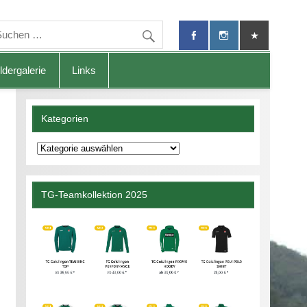
ldergalerie
Links
Kategorien
Kategorien
TG-Teamkollektion 2025