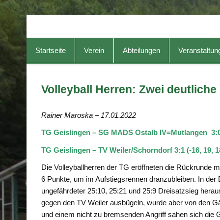
TG-Geislingen e. V.
DIE Sportadresse in Geislingen!
Startseite
Verein
Abteilungen
Veranstaltun
Volleyball Herren: Zwei deutlich
Rainer Maroska – 17.01.2022
TG Geislingen – SG MADS Ostalb IV=Mutlangen 3:0 (
TG Geislingen – TV Weiler/Schorndorf 3:1 (-16, 19, 1
Die Volleyballherren der TG eröffneten die Rückrunde m
6 Punkte, um im Aufstiegsrennen dranzubleiben. In der
ungefährdeter 25:10, 25:21 und 25:9 Dreisatzsieg hera
gegen den TV Weiler ausbügeln, wurde aber von den Gäs
und einem nicht zu bremsenden Angriff sahen sich die G