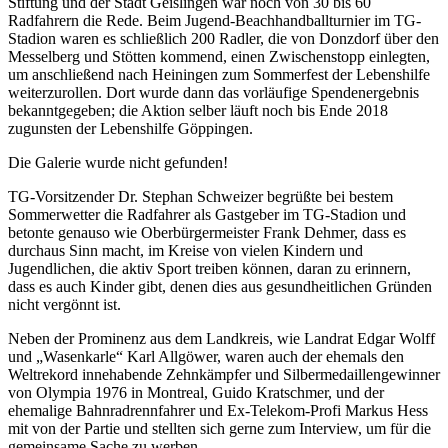
Stiftung und der Stadt Geislingen war noch von 30 bis 60
Radfahrern die Rede. Beim Jugend-Beachhandballturnier im TG-
Stadion waren es schließlich 200 Radler, die von Donzdorf über den
Messelberg und Stötten kommend, einen Zwischenstopp einlegten,
um anschließend nach Heiningen zum Sommerfest der Lebenshilfe
weiterzurollen. Dort wurde dann das vorläufige Spendenergebnis
bekanntgegeben; die Aktion selber läuft noch bis Ende 2018
zugunsten der Lebenshilfe Göppingen.
Die Galerie wurde nicht gefunden!
TG-Vorsitzender Dr. Stephan Schweizer begrüßte bei bestem
Sommerwetter die Radfahrer als Gastgeber im TG-Stadion und
betonte genauso wie Oberbürgermeister Frank Dehmer, dass es
durchaus Sinn macht, im Kreise von vielen Kindern und
Jugendlichen, die aktiv Sport treiben können, daran zu erinnern,
dass es auch Kinder gibt, denen dies aus gesundheitlichen Gründen
nicht vergönnt ist.
Neben der Prominenz aus dem Landkreis, wie Landrat Edgar Wolff
und „Wasenkarle“ Karl Allgöwer, waren auch der ehemals den
Weltrekord innehabende Zehnkämpfer und Silbermedaillengewinner
von Olympia 1976 in Montreal, Guido Kratschmer, und der
ehemalige Bahnradrennfahrer und Ex-Telekom-Profi Markus Hess
mit von der Partie und stellten sich gerne zum Interview, um für die
gemeinsame Sache zu werben.