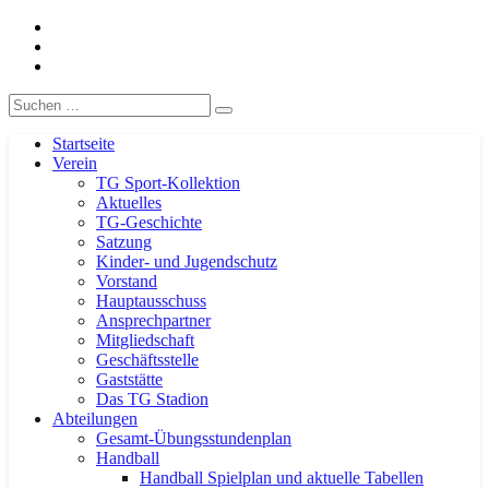
Facebook
TG-Geislingen e. V.
DIE Sportadresse in Geislingen!
Instagram
Handball
Eergebnisse
Suche
nach:
Startseite
Verein
TG Sport-Kollektion
Aktuelles
TG-Geschichte
Satzung
Kinder- und Jugendschutz
Vorstand
Hauptausschuss
Ansprechpartner
Mitgliedschaft
Geschäftsstelle
Gaststätte
Das TG Stadion
Abteilungen
Gesamt-Übungsstundenplan
Handball
Handball Spielplan und aktuelle Tabellen