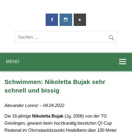
TG-Geislingen
DIE Sportadresse in Geislingen!
e. V.
MENÜ
Schwimmen: Nikoletta Bujak sehr
schnell und bissig
Alexander Lorenz – 04.04.2022
Die 16-jährige
Nikoletta Bujak
(Jg. 2006) von der TG
Geislingen, gewann beim hochkarätig besetzten Q!-Cup
Regional im Olympiastützpunkt Heidelberg über 100 Meter