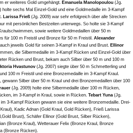
m er weiteres Gold umgehängt.
Emanuela Manolopoulou
(Jg.
) holte sechs Mal Einzel-Gold und eine Goldmedaille im 3-Kampf
t.
Larissa Frieß
(Jg. 2009) war sehr erfolgreich über alle Strecken
nur mit persönlichen Bestzeiten unterwegs. So holte sie 3-Kampf
Kraulschwimmen, sowie weitere Goldmedaillen über 50 m
 für 100 m Freistil und Bronze für 50 m Freistil.
Alexander
uch jeweils Gold für seinen 3-Kampf in Kraul und Brust.
Ellinor
mmen, die Silbermedaille im 3-Kampf Rücken und Einzel-Gold über
 Meter Rücken und Brust, bekam auch Silber über 50 m und 100 m
iktoria Hvastunov
(Jg. 2007) siegte über 50 m Schmetterling und
und 100 m Freistil und eine Bronzemedaille im 3-Kampf Kraul.
, gewann Silber über 50 m Kraul und drei Bronzemedaillen über 100
rauer
(Jg. 2009) holte eine Silbermedaille über 100 m Rücken,
ücken, im 3-Kampf in Kraul, sowie in Rücken.
Tebart Yuna
(Jg.
 im 3-Kampf Rücken gewann sie eine weitere Bronzemedaille. Drei-
Kraul), Kadic Adnan (Gold Kraul, Gold Rücken), Frieß Larissa
l,Gold Brust), Schäfer Ellinor (Gold Brust, Silber Rücken),
n (Bronze Kraul), Wetterauer Felix (Bronze Kraul, Bronze
na (Bronze Rücken).