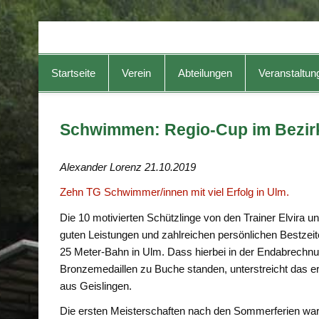
TG-Geislingen e. V.
DIE Sportadresse in Geislingen!
Startseite
Verein
Abteilungen
Veranstaltun
Schwimmen: Regio-Cup im Bezirk
Alexander Lorenz 21.10.2019
Zehn
TG Schwimmer/innen mit viel Erfolg in Ulm.
Die 10 motivierten Schützlinge von den Trainer Elvira
guten Leistungen und zahlreichen persönlichen Bestzei
25 Meter-Bahn in Ulm. Dass hierbei in der Endabrechnu
Bronzemedaillen zu Buche standen, unterstreicht das e
aus Geislingen.
Die ersten Meisterschaften nach den Sommerferien war