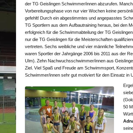
der TG Geislingen Schwimmer/innen abzurufen. Manch 
Vorbereitungsphase von nur vier Wochen keine persönl
gefehlt! Durch ein abgestimmtes und angepasstes Schw
TG Sportlern aus dem Aufbautraining heraus, bei den M
erfolgreich für die Schwimmabteilung der TG Geislingen
nur die TG Geislingen für die Meisterschaften qualifiz
vertreten. Sechs weibliche und vier männliche Teilnehm
waren Sportler der Jahrgänge 2006 bis 2011 aus der R
Ulm). Zehn Nachwuchsschwimmer/innen aus Geislingen 
Ziel. Viel Spaß und Freude am Schwimmsport, Konzentrat
Schwimmer/innen sehr gut motiviert für den Einsatz in 
Erge
sieb
(Gold
50 Me
Würt
Adna
sein