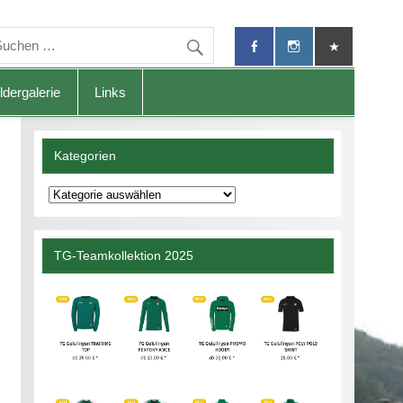
ldergalerie
Links
Kategorien
Kategorien
TG-Teamkollektion 2025