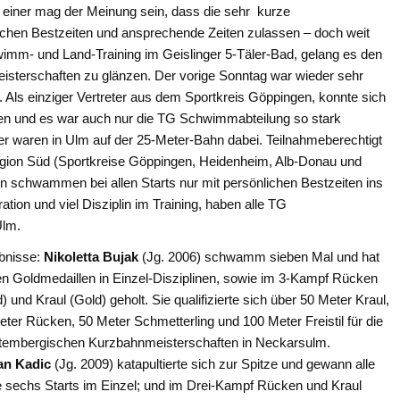
einer mag der Meinung sein, dass die sehr kurze
ichen Bestzeiten und ansprechende Zeiten zulassen – doch weit
imm- und Land-Training im Geislinger 5-Täler-Bad, gelang es den
eisterschaften zu glänzen. Der vorige Sonntag war wieder sehr
. Als einziger Vertreter aus dem Sportkreis Göppingen, konnte sich
ieren und es war auch nur die TG Schwimmabteilung so stark
er waren in Ulm auf der 25-Meter-Bahn dabei. Teilnahmeberechtigt
egion Süd (Sportkreise Göppingen, Heidenheim, Alb-Donau und
schwammen bei allen Starts nur mit persönlichen Bestzeiten ins
ion und viel Disziplin im Training, haben alle TG
Ulm.
bnisse:
Nikoletta Bujak
(Jg. 2006) schwamm sieben Mal und hat
en Goldmedaillen in Einzel-Disziplinen, sowie im 3-Kampf Rücken
) und Kraul (Gold) geholt. Sie qualifizierte sich über 50 Meter Kraul,
ter Rücken, 50 Meter Schmetterling und 100 Meter Freistil für die
tembergischen Kurzbahnmeisterschaften in Neckarsulm.
n Kadic
(Jg. 2009) katapultierte sich zur Spitze und gewann alle
e sechs Starts im Einzel; und im Drei-Kampf Rücken und Kraul