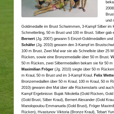
beka
2008
Brus
und 
Goldmedaille im Brust Schwimmen, 3-Kampf Silber im 
Schmetterling, 50 m Brust und 100 m Brust. Silber gab es
Bernert
(Jg. 2007) gewann 5 Einzel-Goldmedaillen und a
Schäfer
(Jg. 2010) gewann den 3-Kampf im Brustschwi
100 m Brust. Zwei Mal war sie als Schnellste über 25
Rücken, sowie eine Bronzemedaille über 50 m Brust.
V
50 m Rücken, zwei Silbermedaillen bekam sie für 50 m 
Maximilian Fröger
(Jg. 2010) siegte über 50 m Rücken
m Kraul, 50 m Brust und im 3-Kampf Kraul.
Felix Wette
Bronzemedaillen über 50 m Kraul, 100 m Kraul, 50 m R
2010) gewann drei Mal über alle Rückenstarts und auch
Kampf Ergebnisse: Bujak Nikoletta (Gold Rücken, Gold 
(Gold Brust, Silber Kraul), Bernert Alexander (Gold Krau
Manolopoulou Emmanuela (Gold Brust), Fröger Maximilia
Rücken), Hvastunov Viktoria (Bronze Kraul), Tebart Yu