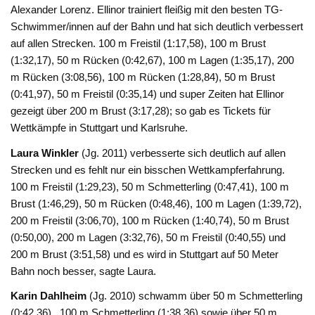
Alexander Lorenz. Ellinor trainiert fleißig mit den besten TG-
Schwimmer/innen auf der Bahn und hat sich deutlich verbessert
auf allen Strecken. 100 m Freistil (1:17,58), 100 m Brust
(1:32,17), 50 m Rücken (0:42,67), 100 m Lagen (1:35,17), 200
m Rücken (3:08,56), 100 m Rücken (1:28,84), 50 m Brust
(0:41,97), 50 m Freistil (0:35,14) und super Zeiten hat Ellinor
gezeigt über 200 m Brust (3:17,28); so gab es Tickets für
Wettkämpfe in Stuttgart und Karlsruhe.
Laura Winkler
(Jg. 2011) verbesserte sich deutlich auf allen
Strecken und es fehlt nur ein bisschen Wettkampferfahrung.
100 m Freistil (1:29,23), 50 m Schmetterling (0:47,41), 100 m
Brust (1:46,29), 50 m Rücken (0:48,46), 100 m Lagen (1:39,72),
200 m Freistil (3:06,70), 100 m Rücken (1:40,74), 50 m Brust
(0:50,00), 200 m Lagen (3:32,76), 50 m Freistil (0:40,55) und
200 m Brust (3:51,58) und es wird in Stuttgart auf 50 Meter
Bahn noch besser, sagte Laura.
Karin Dahlheim
(Jg. 2010) schwamm über 50 m Schmetterling
(0:42,36) , 100 m Schmetterling (1:38,36) sowie über 50 m