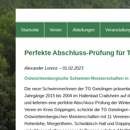
TG-Geislingen e. V.
DIE Sportadresse in Geislingen!
Startseite
Verein
Abteilungen
Veranstaltun
Perfekte Abschluss-Prüfung für
Alexander Lorenz – 01.02.2023
Ostwürttembergische Schwimm-Meisterschaften in Cr
Die neun Schwimmer/innen der TG Geislingen präsentie
Jahrgänge 2015 bis 2004 im Hallenbad Crailsheim auf d
und lieferten eine perfekte Abschluss-Prüfung der Wint
Verein im Kreis Göppingen, schickte die TG Geislinge
Ostwürttembergischen Meisterschaften mit 11 Vereinen
Hohenlohe, Mergentheim, Schwäbisch Hall und Göppinge