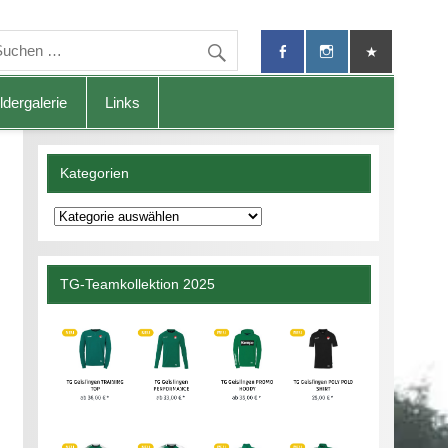
ldergalerie
Links
Kategorien
Kategorien
TG-Teamkollektion 2025