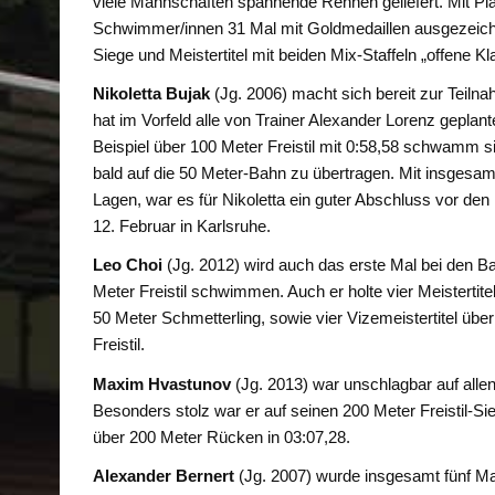
viele Mannschaften spannende Rennen geliefert. Mit Plä
Schwimmer/innen 31 Mal mit Goldmedaillen ausgezeichne
Siege und Meistertitel mit beiden Mix-Staffeln „offene K
Nikoletta Bujak
(Jg. 2006) macht sich bereit zur Teiln
hat im Vorfeld alle von Trainer Alexander Lorenz geplan
Beispiel über 100 Meter Freistil mit 0:58,58 schwamm si
bald auf die 50 Meter-Bahn zu übertragen. Mit insgesamt
Lagen, war es für Nikoletta ein guter Abschluss vor d
12. Februar in Karlsruhe.
Leo Choi
(Jg. 2012) wird auch das erste Mal bei den 
Meter Freistil schwimmen. Auch er holte vier Meistert
50 Meter Schmetterling, sowie vier Vizemeistertitel über
Freistil.
Maxim Hvastunov
(Jg. 2013) war unschlagbar auf alle
Besonders stolz war er auf seinen 200 Meter Freistil-Si
über 200 Meter Rücken in 03:07,28.
Alexander Bernert
(Jg. 2007) wurde insgesamt fünf Ma