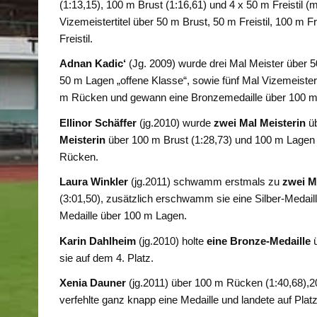
(1:13,15), 100 m Brust (1:16,61) und 4 x 50 m Freistil 
Vizemeistertitel über 50 m Brust, 50 m Freistil, 100 m 
Freistil.
Adnan Kadic‘
(Jg. 2009) wurde drei Mal Meister über 50
50 m Lagen „offene Klasse“, sowie fünf Mal Vizemeister
m Rücken und gewann eine Bronzemedaille über 100 m F
Ellinor Schäffer
(jg.2010) wurde
zwei Mal Meisterin
üb
Meisterin
über 100 m Brust (1:28,73) und 100 m Lagen 
Rücken.
Laura Winkler
(jg.2011) schwamm erstmals zu
zwei Me
(3:01,50), zusätzlich erschwamm sie eine Silber-Medai
Medaille über 100 m Lagen.
Karin Dahlheim
(jg.2010) holte
eine Bronze-Medaille
ü
sie auf dem 4. Platz.
Xenia Dauner
(jg.2011) über 100 m Rücken (1:40,68),20
verfehlte ganz knapp eine Medaille und landete auf Platz