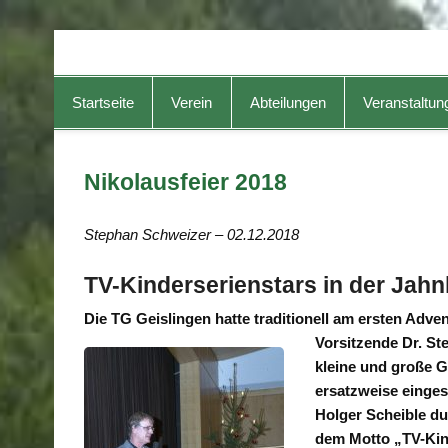
TG-Geislingen e. V.
DIE Sportadresse in Geislingen!
Startseite
Verein
Abteilungen
Veranstaltun
Nikolausfeier 2018
Stephan Schweizer – 02.12.2018
TV-Kinderserienstars in der Jahn
Die TG Geislingen hatte traditionell am ersten Adv
Vorsitzende Dr. St
kleine und große G
ersatzweise einge
Holger Scheible d
dem Motto „TV-Kind