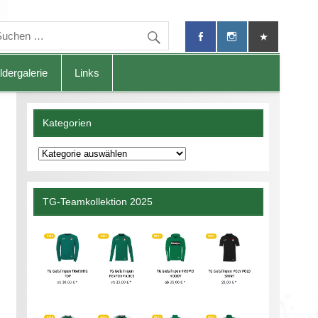
ldergalerie
Links
Kategorien
Kategorien
TG-Teamkollektion 2025