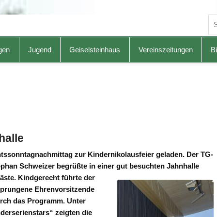
gen
Jugend
Geiselsteinhaus
Vereinszeitungen
Bi
halle
entssonntagnachmittag zur Kindernikolausfeier geladen.
Der TG-
ephan Schweizer begrüßte in einer gut besuchten Jahnhalle
äste.
Kindgerecht führte der
sprungene Ehrenvorsitzende
urch das Programm. Unter
erserienstars“ zeigten die