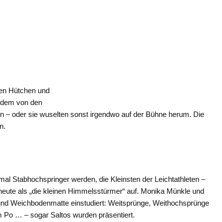
ünen Hütchen und
 dem von den
n – oder sie wuselten sonst irgendwo auf der Bühne herum. Die
n.
e mal Stabhochspringer werden, die Kleinsten der Leichtathleten –
e heute als „die kleinen Himmelsstürmer“ auf. Monika Münkle und
und Weichbodenmatte einstudiert: Weitsprünge, Weithochsprünge
m Po … – sogar Saltos wurden präsentiert.