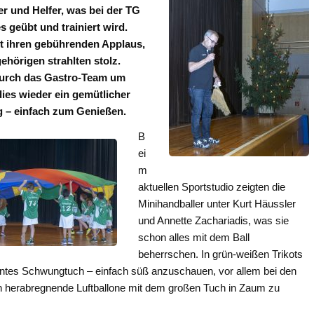
er und Helfer, was bei der TG
s geübt und trainiert wird.
t ihren gebührenden Applaus,
ehörigen strahlten stolz.
durch das Gastro-Team um
ies wieder ein gemütlicher
 – einfach zum Genießen.
B
ei
m
aktuellen Sportstudio zeigten die
Minihandballer unter Kurt Häussler
und Annette Zachariadis, was sie
schon alles mit dem Ball
beherrschen. In grün-weißen Trikots
buntes Schwungtuch – einfach süß anzuschauen, vor allem bei den
en herabregnende Luftballone mit dem großen Tuch in Zaum zu