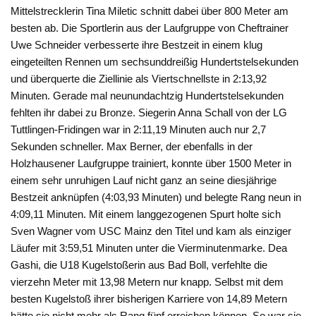
Mittelstrecklerin Tina Miletic schnitt dabei über 800 Meter am
besten ab. Die Sportlerin aus der Laufgruppe von Cheftrainer
Uwe Schneider verbesserte ihre Bestzeit in einem klug
eingeteilten Rennen um sechsunddreißig Hundertstelsekunden
und überquerte die Ziellinie als Viertschnellste in 2:13,92
Minuten. Gerade mal neunundachtzig Hundertstelsekunden
fehlten ihr dabei zu Bronze. Siegerin Anna Schall von der LG
Tuttlingen-Fridingen war in 2:11,19 Minuten auch nur 2,7
Sekunden schneller. Max Berner, der ebenfalls in der
Holzhausener Laufgruppe trainiert, konnte über 1500 Meter in
einem sehr unruhigen Lauf nicht ganz an seine diesjährige
Bestzeit anknüpfen (4:03,93 Minuten) und belegte Rang neun in
4:09,11 Minuten. Mit einem langgezogenen Spurt holte sich
Sven Wagner vom USC Mainz den Titel und kam als einziger
Läufer mit 3:59,51 Minuten unter die Vierminutenmarke. Dea
Gashi, die U18 Kugelstoßerin aus Bad Boll, verfehlte die
vierzehn Meter mit 13,98 Metern nur knapp. Selbst mit dem
besten Kugelstoß ihrer bisherigen Karriere von 14,89 Metern
hätte sie nicht mehr als Rang fünf erreichen können. So war sie