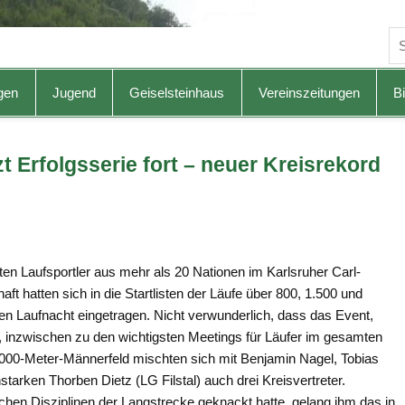
gen
Jugend
Geiselsteinhaus
Vereinszeitungen
Bi
zt Erfolgsserie fort – neuer Kreisrekord
sten Laufsportler aus mehr als 20 Nationen im Karlsruher Carl-
 hatten sich in die Startlisten der Läufe über 800, 1.500 und
en Laufnacht eingetragen. Nicht verwunderlich, dass das Event,
 inzwischen zu den wichtigsten Meetings für Läufer im gesamten
5.000-Meter-Männerfeld mischten sich mit Benjamin Nagel, Tobias
arken Thorben Dietz (LG Filstal) auch drei Kreisvertreter.
ichen Disziplinen der Langstrecke geknackt hatte, gelang ihm das in