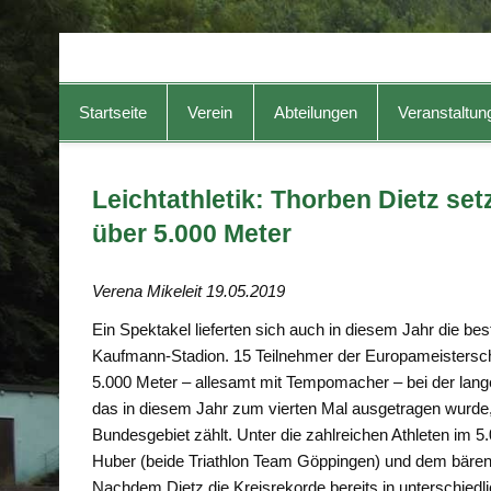
TG-Geislingen e. V.
DIE Sportadresse in Geislingen!
Startseite
Verein
Abteilungen
Veranstaltun
Leichtathletik: Thorben Dietz set
über 5.000 Meter
Verena Mikeleit 19.05.2019
Ein Spektakel lieferten sich auch in diesem Jahr die be
Kaufmann-Stadion. 15 Teilnehmer der Europameisterschaft
5.000 Meter – allesamt mit Tempomacher – bei der lang
das in diesem Jahr zum vierten Mal ausgetragen wurde,
Bundesgebiet zählt. Unter die zahlreichen Athleten im 
Huber (beide Triathlon Team Göppingen) und dem bärenst
Nachdem Dietz die Kreisrekorde bereits in unterschiedl