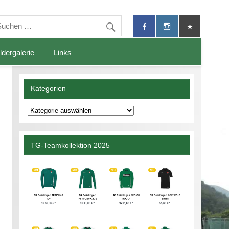
ldergalerie
Links
Kategorien
Kategorien
TG-Teamkollektion 2025