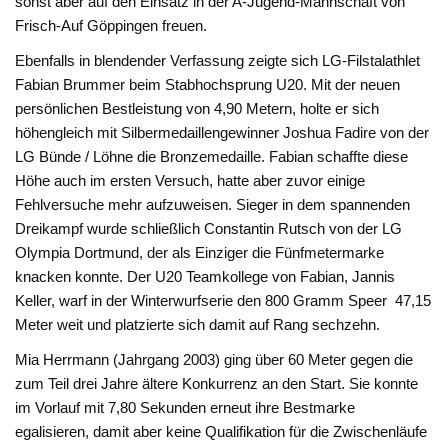
sonst aber auf den Einsatz in der A-Jugend-Mannschaft von
Frisch-Auf Göppingen freuen.
Ebenfalls in blendender Verfassung zeigte sich LG-Filstalathlet
Fabian Brummer beim Stabhochsprung U20. Mit der neuen
persönlichen Bestleistung von 4,90 Metern, holte er sich
höhengleich mit Silbermedaillengewinner Joshua Fadire von der
LG Bünde / Löhne die Bronzemedaille. Fabian schaffte diese
Höhe auch im ersten Versuch, hatte aber zuvor einige
Fehlversuche mehr aufzuweisen. Sieger in dem spannenden
Dreikampf wurde schließlich Constantin Rutsch von der LG
Olympia Dortmund, der als Einziger die Fünfmetermarke
knacken konnte. Der U20 Teamkollege von Fabian, Jannis
Keller, warf in der Winterwurfserie den 800 Gramm Speer 47,15
Meter weit und platzierte sich damit auf Rang sechzehn.
Mia Herrmann (Jahrgang 2003) ging über 60 Meter gegen die
zum Teil drei Jahre ältere Konkurrenz an den Start. Sie konnte
im Vorlauf mit 7,80 Sekunden erneut ihre Bestmarke
egalisieren, damit aber keine Qualifikation für die Zwischenläufe