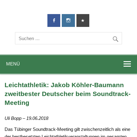
TG-Geislingen
DIE Sportadresse in Geislingen!
e. V.
MENÜ
Leichtathletik: Jakob Köhler-Baumann
zweitbester Deutscher beim Soundtrack-
Meeting
Uli Bopp – 19.06.2018
Das Tübinger Soundtrack-Meeting gilt zwischenzeitlich als eine
der bestbesetzten Leichtathletikveranstaltungen im gesamten