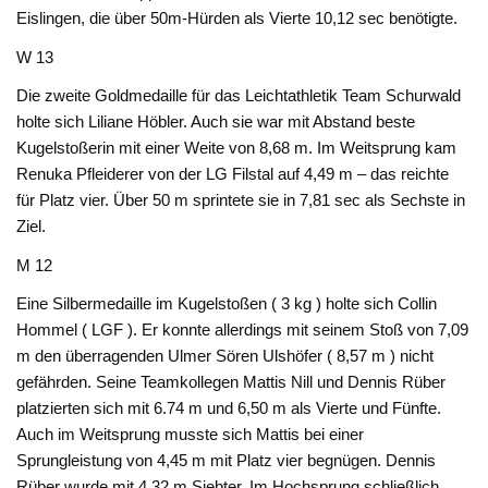
Eislingen, die über 50m-Hürden als Vierte 10,12 sec benötigte.
W 13
Die zweite Goldmedaille für das Leichtathletik Team Schurwald
holte sich Liliane Höbler. Auch sie war mit Abstand beste
Kugelstoßerin mit einer Weite von 8,68 m. Im Weitsprung kam
Renuka Pfleiderer von der LG Filstal auf 4,49 m – das reichte
für Platz vier. Über 50 m sprintete sie in 7,81 sec als Sechste in
Ziel.
M 12
Eine Silbermedaille im Kugelstoßen ( 3 kg ) holte sich Collin
Hommel ( LGF ). Er konnte allerdings mit seinem Stoß von 7,09
m den überragenden Ulmer Sören Ulshöfer ( 8,57 m ) nicht
gefährden. Seine Teamkollegen Mattis Nill und Dennis Rüber
platzierten sich mit 6.74 m und 6,50 m als Vierte und Fünfte.
Auch im Weitsprung musste sich Mattis bei einer
Sprungleistung von 4,45 m mit Platz vier begnügen. Dennis
Rüber wurde mit 4,32 m Siebter. Im Hochsprung schließlich