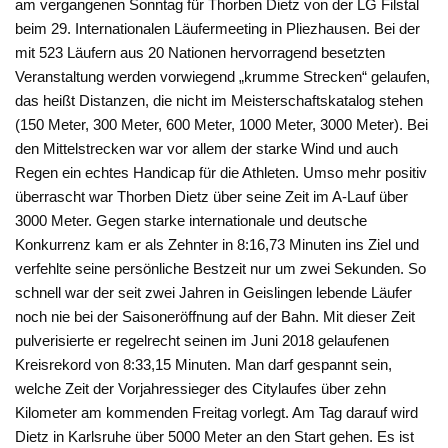
am vergangenen Sonntag für Thorben Dietz von der LG Filstal
beim 29. Internationalen Läufermeeting in Pliezhausen. Bei der
mit 523 Läufern aus 20 Nationen hervorragend besetzten
Veranstaltung werden vorwiegend „krumme Strecken“ gelaufen,
das heißt Distanzen, die nicht im Meisterschaftskatalog stehen
(150 Meter, 300 Meter, 600 Meter, 1000 Meter, 3000 Meter). Bei
den Mittelstrecken war vor allem der starke Wind und auch
Regen ein echtes Handicap für die Athleten. Umso mehr positiv
überrascht war Thorben Dietz über seine Zeit im A-Lauf über
3000 Meter. Gegen starke internationale und deutsche
Konkurrenz kam er als Zehnter in 8:16,73 Minuten ins Ziel und
verfehlte seine persönliche Bestzeit nur um zwei Sekunden. So
schnell war der seit zwei Jahren in Geislingen lebende Läufer
noch nie bei der Saisoneröffnung auf der Bahn. Mit dieser Zeit
pulverisierte er regelrecht seinen im Juni 2018 gelaufenen
Kreisrekord von 8:33,15 Minuten. Man darf gespannt sein,
welche Zeit der Vorjahressieger des Citylaufes über zehn
Kilometer am kommenden Freitag vorlegt. Am Tag darauf wird
Dietz in Karlsruhe über 5000 Meter an den Start gehen. Es ist