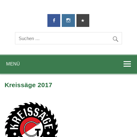
TG-Geislingen
DIE Sportadresse in Geislingen!
e. V.
MENÜ
Kreissäge 2017