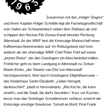
Zusammen mit den „Holger Singers“
und ihrem Kapitän Holger Scheible legt die Fasnetsgesellschaft
vom Hafen am Schwanenteich neben dem Rathaus ab und
schippert den Ne­ckar-Fils-Donau-Kanal hinunter Richtung
Altenstadt. An der WMF liest die Kreissäge-Mannschaft einen
Kaffeemaschinenmonteur auf: Im Rettungsboot sitzt kein
anderer als der ehemalige WMF-Chef Peter Feld auf seiner
„letzten Reise“, der den Geislingern ein Abschiedslied trällert.
Fröhlicher geht es beim Landgang in Altenstadt zu: Dekan
Martin Ehrler, „der Tebartz-van Elst von Altenstadt“
höchstpersönlich, führt durch Geislingens Elbphilharmonie –
das Kinderhaus Sankt Elisabeth. „Lieber Herrgott,
dankeschön!“, jubelt er himmelwärts. „Mei Kirche, die kann
strahl‘n, und die Stadt, die darf‘s bezahlen.“ Kurz vor Kuchen,
bevor man das Geislinger Schuldenmeer verlässt, erreicht die
Kreissäge unruhige Gewässer. Tumult an Bord: Pirat Frank