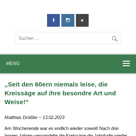
TG-Geislingen
DIE Sportadresse in Geislingen!
e. V.
MENÜ
„Seit den 60ern niemals leise, die
Kreissäge auf ihre besondre Art und
Weise!“
Matthias Drößler – 13.02.2023
Am Wochenende war es endlich wieder soweit! Nach drei
langen Jahren verwandelte die Kreissäge die Jahnhalle wieder