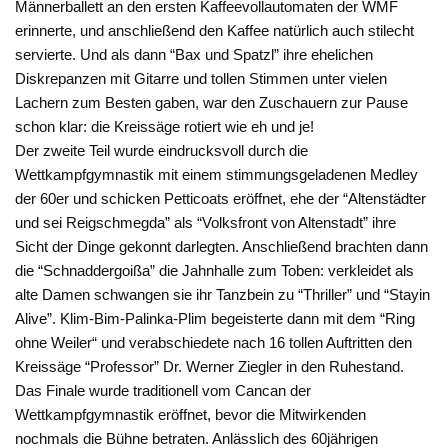
Männerballett an den ersten Kaffeevollautomaten der WMF
erinnerte, und anschließend den Kaffee natürlich auch stilecht
servierte. Und als dann “Bax und Spatzl” ihre ehelichen
Diskrepanzen mit Gitarre und tollen Stimmen unter vielen
Lachern zum Besten gaben, war den Zuschauern zur Pause
schon klar: die Kreissäge rotiert wie eh und je!
Der zweite Teil wurde eindrucksvoll durch die
Wettkampfgymnastik mit einem stimmungsgeladenen Medley
der 60er und schicken Petticoats eröffnet, ehe der “Altenstädter
und sei Reigschmegda” als “Volksfront von Altenstadt” ihre
Sicht der Dinge gekonnt darlegten. Anschließend brachten dann
die “Schnaddergoißa” die Jahnhalle zum Toben: verkleidet als
alte Damen schwangen sie ihr Tanzbein zu “Thriller” und “Stayin
Alive”. Klim-Bim-Palinka-Plim begeisterte dann mit dem “Ring
ohne Weiler“ und verabschiedete nach 16 tollen Auftritten den
Kreissäge “Professor” Dr. Werner Ziegler in den Ruhestand.
Das Finale wurde traditionell vom Cancan der
Wettkampfgymnastik eröffnet, bevor die Mitwirkenden
nochmals die Bühne betraten. Anlässlich des 60jährigen