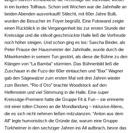
in ein buntes Tollhaus. Schon seit Wochen war die Jahnhalle an
beiden Abenden ausverkauft! Stilecht, mit 60er Jahre Bulli,
wurden die Besucher im Foyer begrüßt. Eine Fotowand zeigte
einen Rückblick in die Vergangenheit bis zur ersten Stunde der
Kreissäge und die stilvoll geschmückte Halle ließ die Vorfreude
noch höher steigen. Und schon ging es los: Sascha Binder, als
Peter Prause der Hausmeister der Jahnhalle, wurde durch die
Mitwirkenden in seinem Tun gestört, als diese die Bühne zu den
Klängen von “La Bamba” stürmten. Das Bühnenbild ließ die
Zuschauer in die Fuzo der 60er eintauchen und “Bax” Wagner
gab den Sägewalzer zum ersten Mal seit drei Jahren wieder
zum Besten. “Rio d`Oro” brachte Woodstock auf den
Helfenstein und viel Stimmung in die Halle. Eine super
Kreissäge-Premiere hatte die Gruppe Fit & Fun – sie erinnerte
mit einer tollen Choreo an die Mondlandung – inklusive Aliens,
die es sich nicht nehmen ließen mitzutanzen. “Anton aus dem
All” legte humoristisch die Gründe dar, warum eine Gruppe
Türkheimer in den sechziger Jahren ins All aufbrach, bevor das