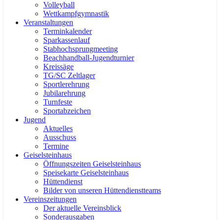
Volleyball
Wettkampfgymnastik
Veranstaltungen
Terminkalender
Sparkassenlauf
Stabhochsprungmeeting
Beachhandball-Jugendturnier
Kreissäge
TG/SC Zeltlager
Sportlerehrung
Jubilarehrung
Turnfeste
Sportabzeichen
Jugend
Aktuelles
Ausschuss
Termine
Geiselsteinhaus
Öffnungszeiten Geiselsteinhaus
Speisekarte Geiselsteinhaus
Hüttendienst
Bilder von unseren Hüttendienstteams
Vereinszeitungen
Der aktuelle Vereinsblick
Sonderausgaben