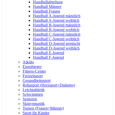
Handballabteilung
Handball Männer
Handball Frauen
Handball A-Jugend männlich
Handball A-Jugend weiblich
Handball B-Jugend männlich
Handball B-Jugend weiblich
Handball C-Jugend männlich
Handball C-Jugend weiblich
Handball D-Jugend gemischt
Handball D-Jugend weiblich
Handball E-Jugend
Handball F-Jugend
Aikido
Eisenbieger
Fitness-Center
Freizeitsport
Gesundheitssport
Rehasport (Herzsport+Diabetes)
Leichtathletik
Schwimmen
Senioren
Skigymnastik
Turnen (Frauen+Männer)
Sport für Kinder