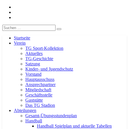
Facebook
TG-Geislingen e. V.
DIE Sportadresse in Geislingen!
Instagram
Handball
Eergebnisse
Suche
nach:
Startseite
Verein
TG Sport-Kollektion
Aktuelles
TG-Geschichte
Satzung
Kinder- und Jugendschutz
Vorstand
Hauptausschuss
Ansprechpartner
Mitgliedschaft
Geschäftsstelle
Gaststätte
Das TG Stadion
Abteilungen
Gesamt-Übungsstundenplan
Handball
Handball Spielplan und aktuelle Tabellen