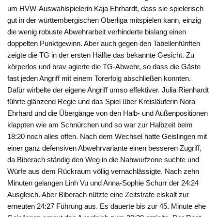
um HVW-Auswahlspielerin Kaja Ehrhardt, dass sie spielerisch
gut in der württembergischen Oberliga mitspielen kann, einzig
die wenig robuste Abwehrarbeit verhinderte bislang einen
doppelten Punktgewinn. Aber auch gegen den Tabellenfünften
zeigte die TG in der ersten Hälfte das bekannte Gesicht. Zu
körperlos und brav agierte die TG-Abwehr, so dass die Gäste
fast jeden Angriff mit einem Torerfolg abschließen konnten.
Dafür wirbelte der eigene Angriff umso effektiver. Julia Rienhardt
führte glänzend Regie und das Spiel über Kreisläuferin Nora
Ehrhard und die Übergänge von den Halb- und Außenpositionen
klappten wie am Schnürchen und so war zur Halbzeit beim
18:20 noch alles offen. Nach dem Wechsel hatte Geislingen mit
einer ganz defensiven Abwehrvariante einen besseren Zugriff,
da Biberach ständig den Weg in die Nahwurfzone suchte und
Würfe aus dem Rückraum völlig vernachlässigte. Nach zehn
Minuten gelangen Linh Vu und Anna-Sophie Schurr der 24:24
Ausgleich. Aber Biberach nützte eine Zeitstrafe eiskalt zur
erneuten 24:27 Führung aus. Es dauerte bis zur 45. Minute ehe