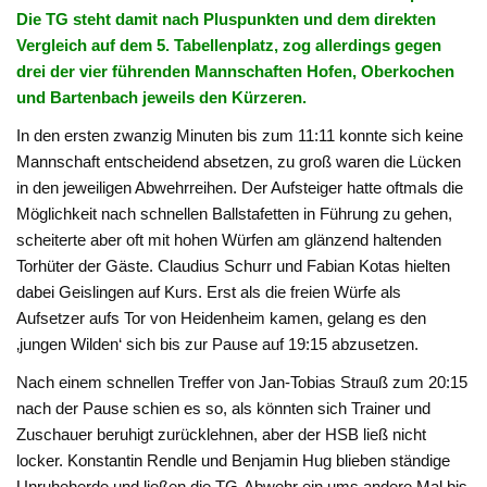
Die TG steht damit nach Pluspunkten und dem direkten
Vergleich auf dem 5. Tabellenplatz, zog allerdings gegen
drei der vier führenden Mannschaften Hofen, Oberkochen
und Bartenbach jeweils den Kürzeren.
In den ersten zwanzig Minuten bis zum 11:11 konnte sich keine
Mannschaft entscheidend absetzen, zu groß waren die Lücken
in den jeweiligen Abwehrreihen. Der Aufsteiger hatte oftmals die
Möglichkeit nach schnellen Ballstafetten in Führung zu gehen,
scheiterte aber oft mit hohen Würfen am glänzend haltenden
Torhüter der Gäste. Claudius Schurr und Fabian Kotas hielten
dabei Geislingen auf Kurs. Erst als die freien Würfe als
Aufsetzer aufs Tor von Heidenheim kamen, gelang es den
‚jungen Wilden‘ sich bis zur Pause auf 19:15 abzusetzen.
Nach einem schnellen Treffer von Jan-Tobias Strauß zum 20:15
nach der Pause schien es so, als könnten sich Trainer und
Zuschauer beruhigt zurücklehnen, aber der HSB ließ nicht
locker. Konstantin Rendle und Benjamin Hug blieben ständige
Unruheherde und ließen die TG-Abwehr ein ums andere Mal bis