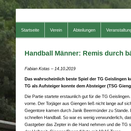
TG-Geislingen e. V.
DIE Sportadresse in Geislingen!
Startseite
Verein
Abteilungen
Veranstaltun
Handball Männer: Remis durch bä
Fabian Kotas – 14.10.2019
Das wahrscheinlich beste Spiel der TG Geislingen 
TG als Aufsteiger konnte dem Absteiger (TSG Gieng
Die Partie startete erstaunlich gut für die TG Geislingen
vorne. Der Torjäger aus Giengen ließ nicht lange auf si
Gegentore kamen durch Janik Beermünder zu Stande. Be
schnellen Handball. So war es wenig verwunderlich, dass
Gastgeber das Zepter in die Hand nehmen und die TG st