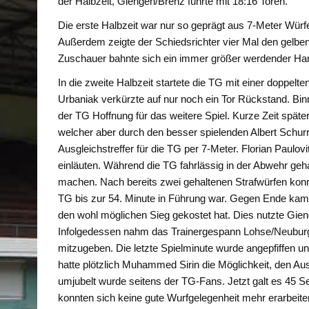
der Halbzeit, Giengen/Brenz führte mit 18:16 Toren.
Die erste Halbzeit war nur so geprägt aus 7-Meter Würf
Außerdem zeigte der Schiedsrichter vier Mal den gelb
Zuschauer bahnte sich ein immer größer werdender Han
In die zweite Halbzeit startete die TG mit einer doppelt
Urbaniak verkürzte auf nur noch ein Tor Rückstand. Bin
der TG Hoffnung für das weitere Spiel. Kurze Zeit späte
welcher aber durch den besser spielenden Albert Schurr e
Ausgleichstreffer für die TG per 7-Meter. Florian Paulov
einläuten. Während die TG fahrlässig in der Abwehr geha
machen. Nach bereits zwei gehaltenen Strafwürfen konnt
TG bis zur 54. Minute in Führung war. Gegen Ende kam 
den wohl möglichen Sieg gekostet hat. Dies nutzte Gieng
Infolgedessen nahm das Trainergespann Lohse/Neuburge
mitzugeben. Die letzte Spielminute wurde angepfiffen un
hatte plötzlich Muhammed Sirin die Möglichkeit, den Aus
umjubelt wurde seitens der TG-Fans. Jetzt galt es 45 
konnten sich keine gute Wurfgelegenheit mehr erarbeite