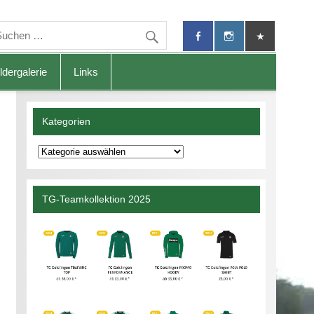
ldergalerie
Links
Kategorien
Kategorien
TG-Teamkollektion 2025