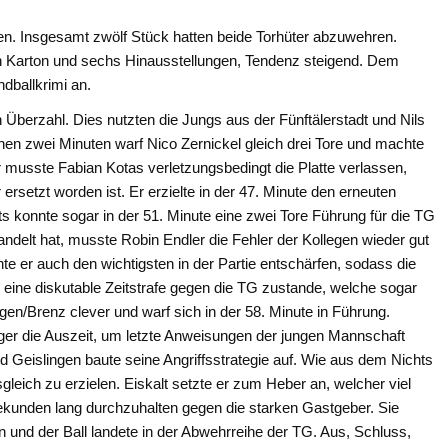
en. Insgesamt zwölf Stück hatten beide Torhüter abzuwehren.
en Karton und sechs Hinausstellungen, Tendenz steigend. Dem
dballkrimi an.
en Überzahl. Dies nutzten die Jungs aus der Fünftälerstadt und Nils
nen zwei Minuten warf Nico Zernickel gleich drei Tore und machte
r musste Fabian Kotas verletzungsbedingt die Platte verlassen,
rsetzt worden ist. Er erzielte in der 47. Minute den erneuten
its konnte sogar in der 51. Minute eine zwei Tore Führung für die TG
ndelt hat, musste Robin Endler die Fehler der Kollegen wieder gut
e er auch den wichtigsten in der Partie entschärfen, sodass die
eine diskutable Zeitstrafe gegen die TG zustande, welche sogar
en/Brenz clever und warf sich in der 58. Minute in Führung.
r die Auszeit, um letzte Anweisungen der jungen Mannschaft
d Geislingen baute seine Angriffsstrategie auf. Wie aus dem Nichts
gleich zu erzielen. Eiskalt setzte er zum Heber an, welcher viel
Sekunden lang durchzuhalten gegen die starken Gastgeber. Sie
n und der Ball landete in der Abwehrreihe der TG. Aus, Schluss,