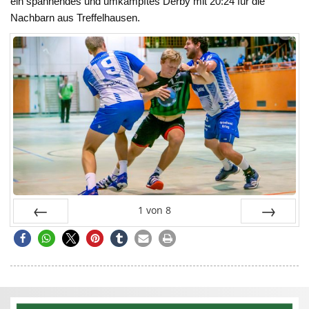
ein spannendes und umkämpftes Derby mit 20:24 für die
Nachbarn aus Treffelhausen.
1
von
8
Zurück
Vor