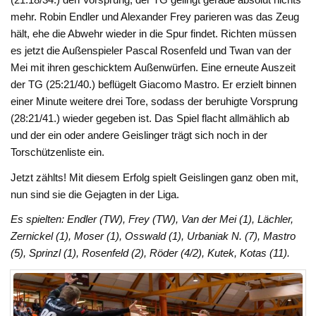
mehr. Robin Endler und Alexander Frey parieren was das Zeug
hält, ehe die Abwehr wieder in die Spur findet. Richten müssen
es jetzt die Außenspieler Pascal Rosenfeld und Twan van der
Mei mit ihren geschicktem Außenwürfen. Eine erneute Auszeit
der TG (25:21/40.) beflügelt Giacomo Mastro. Er erzielt binnen
einer Minute weitere drei Tore, sodass der beruhigte Vorsprung
(28:21/41.) wieder gegeben ist. Das Spiel flacht allmählich ab
und der ein oder andere Geislinger trägt sich noch in der
Torschützenliste ein.
Jetzt zählts! Mit diesem Erfolg spielt Geislingen ganz oben mit,
nun sind sie die Gejagten in der Liga.
Es spielten: Endler (TW), Frey (TW), Van der Mei (1), Lächler,
Zernickel (1), Moser (1), Osswald (1), Urbaniak N. (7), Mastro
(5), Sprinzl (1), Rosenfeld (2), Röder (4/2), Kutek, Kotas (11).