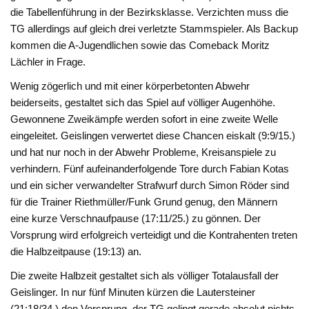
die Tabellenführung in der Bezirksklasse. Verzichten muss die
TG allerdings auf gleich drei verletzte Stammspieler. Als Backup
kommen die A-Jugendlichen sowie das Comeback Moritz
Lächler in Frage.
Wenig zögerlich und mit einer körperbetonten Abwehr
beiderseits, gestaltet sich das Spiel auf völliger Augenhöhe.
Gewonnene Zweikämpfe werden sofort in eine zweite Welle
eingeleitet. Geislingen verwertet diese Chancen eiskalt (9:9/15.)
und hat nur noch in der Abwehr Probleme, Kreisanspiele zu
verhindern. Fünf aufeinanderfolgende Tore durch Fabian Kotas
und ein sicher verwandelter Strafwurf durch Simon Röder sind
für die Trainer Riethmüller/Funk Grund genug, den Männern
eine kurze Verschnaufpause (17:11/25.) zu gönnen. Der
Vorsprung wird erfolgreich verteidigt und die Kontrahenten treten
die Halbzeitpause (19:13) an.
Die zweite Halbzeit gestaltet sich als völliger Totalausfall der
Geislinger. In nur fünf Minuten kürzen die Lautersteiner
(21:18/34.) den Vorsprung, der TG gelingt gerade absolut nichts