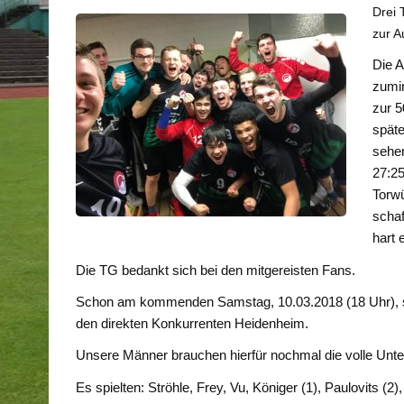
Drei 
zur A
Die A
zumin
zur 5
späte
sehen
27:25
Torwü
schaf
hart 
Die TG bedankt sich bei den mitgereisten Fans.
Schon am kommenden Samstag, 10.03.2018 (18 Uhr), ste
den direkten Konkurrenten Heidenheim.
Unsere Männer brauchen hierfür nochmal die volle Unte
Es spielten: Ströhle, Frey, Vu, Königer (1), Paulovits (2