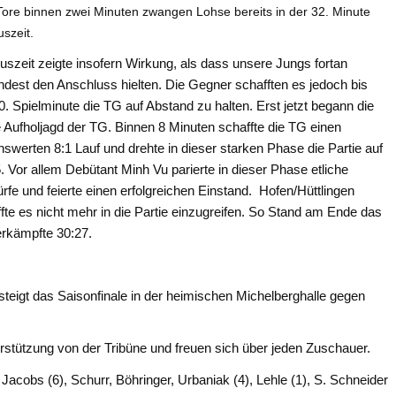
Tore binnen zwei Minuten zwangen Lohse bereits in der 32. Minute
uszeit.
uszeit zeigte insofern Wirkung, als dass unsere Jungs fortan
dest den Anschluss hielten. Die Gegner schafften es jedoch bis
0. Spielminute die TG auf Abstand zu halten. Erst jetzt begann die
 Aufholjagd der TG. Binnen 8 Minuten schaffte die TG einen
swerten 8:1 Lauf und drehte in dieser starken Phase die Partie auf
. Vor allem Debütant Minh Vu parierte in dieser Phase etliche
rfe und feierte einen erfolgreichen Einstand. Hofen/Hüttlingen
fte es nicht mehr in die Partie einzugreifen. So Stand am Ende das
erkämpfte 30:27.
igt das Saisonfinale in der heimischen Michelberghalle gegen
rstützung von der Tribüne und freuen sich über jeden Zuschauer.
), Jacobs (6), Schurr, Böhringer, Urbaniak (4), Lehle (1), S. Schneider