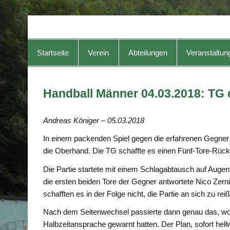
TG-Geislingen e. V.
DIE Sportadresse in Geislingen!
Startseite
Verein
Abteilungen
Veranstaltun
Handball Männer 04.03.2018: TG 
Andreas Königer – 05.03.2018
In einem packenden Spiel gegen die erfahrenen Gegner
die Oberhand. Die TG schaffte es einen Fünf-Tore-Rü
Die Partie startete mit einem Schlagabtausch auf Augen
die ersten beiden Tore der Gegner antwortete Nico Zern
schafften es in der Folge nicht, die Partie an sich zu r
Nach dem Seitenwechsel passierte dann genau das, wo
Halbzeitansprache gewarnt hatten. Der Plan, sofort hell