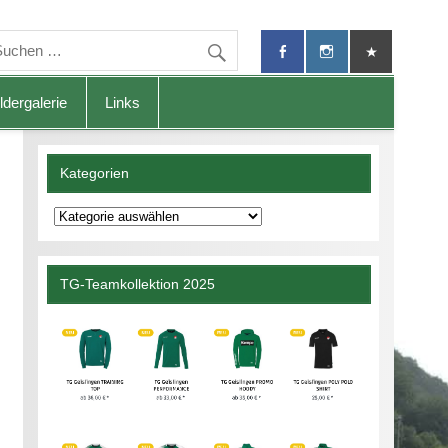
ldergalerie
Links
Kategorien
Kategorien
TG-Teamkollektion 2025