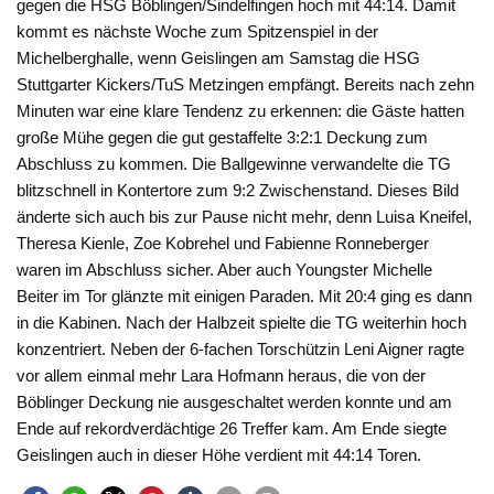
gegen die HSG Böblingen/Sindelfingen hoch mit 44:14. Damit
kommt es nächste Woche zum Spitzenspiel in der
Michelberghalle, wenn Geislingen am Samstag die HSG
Stuttgarter Kickers/TuS Metzingen empfängt. Bereits nach zehn
Minuten war eine klare Tendenz zu erkennen: die Gäste hatten
große Mühe gegen die gut gestaffelte 3:2:1 Deckung zum
Abschluss zu kommen. Die Ballgewinne verwandelte die TG
blitzschnell in Kontertore zum 9:2 Zwischenstand. Dieses Bild
änderte sich auch bis zur Pause nicht mehr, denn Luisa Kneifel,
Theresa Kienle, Zoe Kobrehel und Fabienne Ronneberger
waren im Abschluss sicher. Aber auch Youngster Michelle
Beiter im Tor glänzte mit einigen Paraden. Mit 20:4 ging es dann
in die Kabinen. Nach der Halbzeit spielte die TG weiterhin hoch
konzentriert. Neben der 6-fachen Torschützin Leni Aigner ragte
vor allem einmal mehr Lara Hofmann heraus, die von der
Böblinger Deckung nie ausgeschaltet werden konnte und am
Ende auf rekordverdächtige 26 Treffer kam. Am Ende siegte
Geislingen auch in dieser Höhe verdient mit 44:14 Toren.