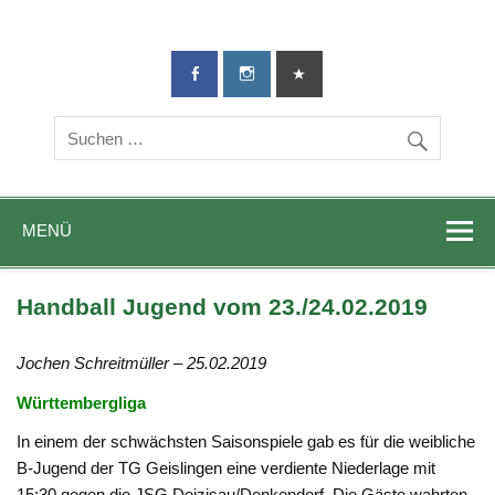
TG-Geislingen
DIE Sportadresse in Geislingen!
e. V.
MENÜ
Handball Jugend vom 23./24.02.2019
Jochen Schreitmüller – 25.02.2019
Württembergliga
In einem der schwächsten Saisonspiele gab es für die weibliche
B-Jugend der TG Geislingen eine verdiente Niederlage mit
15:30 gegen die JSG Deizisau/Denkendorf. Die Gäste wahrten