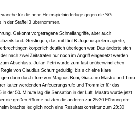
evanche für die hohe Heimspielniederlage gegen die SG
e in der Staffel 3 übernommen.
ührung. Gekonnt vorgetragene Schnellangriffe, aber auch
zeitstand. Geislingen, das mit fünf B-Jugendspielern agierte,
rbrechtingen körperlich deutlich überlegen war. Das änderte sich
der nach zwei Zeitstrafen nur noch im Angriff eingesetzt werden
 zum Abschluss. Julian Petri wurde zum fast unüberwindlichen
r Regie von Claudius Schurr geduldig, bis sich eine klare
slingen dann durch Tore von Magnus Boni, Giacomo Mastro und Timo
mmer lauter werdenden Anfeuerungsrufe und Trommler für das
in der 50. Minute lag die Sensation in der Luft. Mastro wurde jetzt
r die großen Räume nutzten die anderen zur 25:30 Führung drei
eim brachte lediglich noch eine Resultatskorrektur zum 29:30