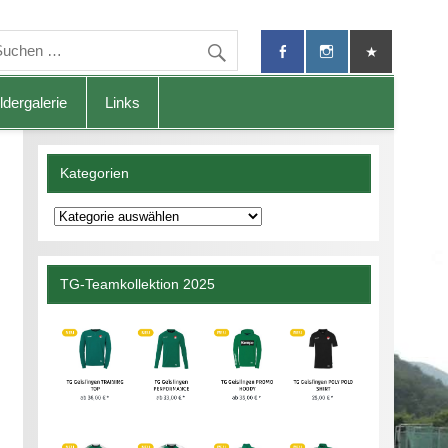
ldergalerie
Links
Kategorien
Kategorien
TG-Teamkollektion 2025