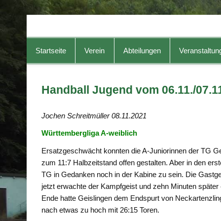
TG-Geislingen e. V.
DIE Sportadresse in Geislingen!
Startseite
Verein
Abteilungen
Veranstaltun
Handball Jugend vom 06.11./07.1
Jochen Schreitmüller 08.11.2021
Württembergliga A-weiblich
Ersatzgeschwächt konnten die A-Juniorinnen der TG Gei
zum 11:7 Halbzeitstand offen gestalten. Aber in den er
TG in Gedanken noch in der Kabine zu sein. Die Gastge
jetzt erwachte der Kampfgeist und zehn Minuten später 
Ende hatte Geislingen dem Endspurt von Neckartenzlin
nach etwas zu hoch mit 26:15 Toren.