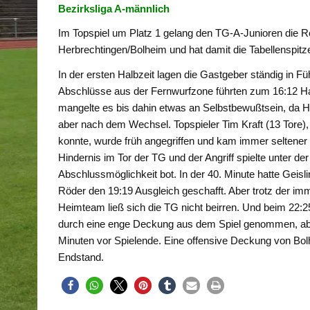
Bezirksliga A-männlich
Im Topspiel um Platz 1 gelang den TG-A-Junioren die R
Herbrechtingen/Bolheim und hat damit die Tabellenspitz
In der ersten Halbzeit lagen die Gastgeber ständig in F
Abschlüsse aus der Fernwurfzone führten zum 16:12 Halb
mangelte es bis dahin etwas an Selbstbewußtsein, da He
aber nach dem Wechsel. Topspieler Tim Kraft (13 Tore), 
konnte, wurde früh angegriffen und kam immer seltener
Hindernis im Tor der TG und der Angriff spielte unter de
Abschlussmöglichkeit bot. In der 40. Minute hatte Gei
Röder den 19:19 Ausgleich geschafft. Aber trotz der i
Heimteam ließ sich die TG nicht beirren. Und beim 22:25 
durch eine enge Deckung aus dem Spiel genommen, abe
Minuten vor Spielende. Eine offensive Deckung von Bolh
Endstand.