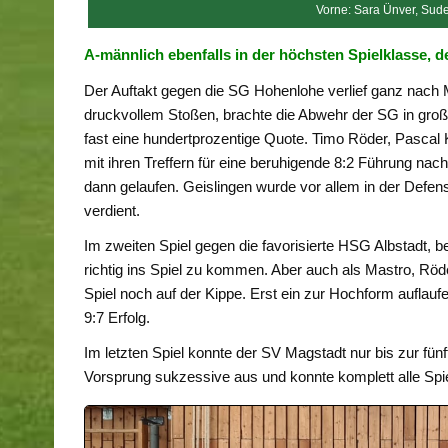
Vorne: Sara Ünver, Sude
A-männlich ebenfalls in der höchsten Spielklasse, 
Der Auftakt gegen die SG Hohenlohe verlief ganz nach
druckvollem Stoßen, brachte die Abwehr der SG in groß
fast eine hundertprozentige Quote. Timo Röder, Pasca
mit ihren Treffern für eine beruhigende 8:2 Führung nac
dann gelaufen. Geislingen wurde vor allem in der Defen
verdient.
Im zweiten Spiel gegen die favorisierte HSG Albstadt,
richtig ins Spiel zu kommen. Aber auch als Mastro, Röd
Spiel noch auf der Kippe. Erst ein zur Hochform auflauf
9:7 Erfolg.
Im letzten Spiel konnte der SV Magstadt nur bis zur fü
Vorsprung sukzessive aus und konnte komplett alle Spi