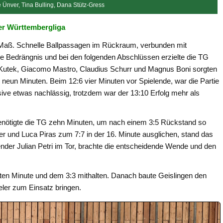
 Ünver, Tina Bulling, Dana Stütz-Gress
der Württembergliga
 Maß. Schnelle Ballpassagen im Rückraum, verbunden mit
e Bedrängnis und bei den folgenden Abschlüssen erzielte die TG
l Kutek, Giacomo Mastro, Claudius Schurr und Magnus Boni sorgten
h neun Minuten. Beim 12:6 vier Minuten vor Spielende, war die Partie
sive etwas nachlässig, trotzdem war der 13:10 Erfolg mehr als
 benötigte die TG zehn Minuten, um nach einem 3:5 Rückstand so
er und Luca Piras zum 7:7 in der 16. Minute ausglichen, stand das
ender Julian Petri im Tor, brachte die entscheidende Wende und den
nften Minute und dem 3:3 mithalten. Danach baute Geislingen den
eler zum Einsatz bringen.