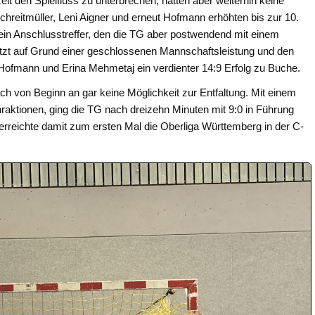
it den Spielfluss zu unterbrechen, hatten aber weiterhin keine
Schreitmüller, Leni Aigner und erneut Hofmann erhöhten bis zur 10.
ein Anschlusstreffer, den die TG aber postwendend mit einem
letzt auf Grund einer geschlossenen Mannschaftsleistung und den
Hofmann und Erina Mehmetaj ein verdienter 14:9 Erfolg zu Buche.
ch von Beginn an gar keine Möglichkeit zur Entfaltung. Mit einem
aktionen, ging die TG nach dreizehn Minuten mit 9:0 in Führung
rreichte damit zum ersten Mal die Oberliga Württemberg in der C-