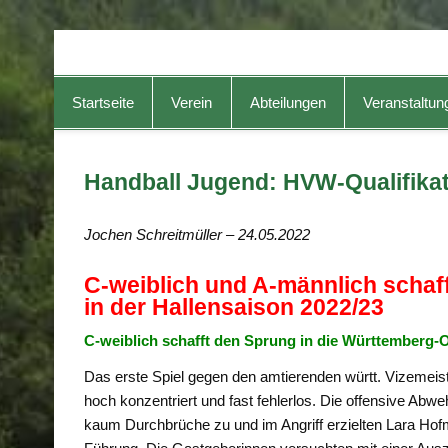
TG-Geislingen e. V.
DIE Sportadresse in Geislingen!
Startseite
Verein
Abteilungen
Veranstaltun
Handball Jugend: HVW-Qualifika
Jochen Schreitmüller – 24.05.2022
C-weiblich und A-männlich schaf
in der Hallensaison 2022/23
C-weiblich schafft den Sprung in die Württemberg-
Das erste Spiel gegen den amtierenden württ. Vizemei
hoch konzentriert und fast fehlerlos. Die offensive Abwehr
kaum Durchbrüche zu und im Angriff erzielten Lara Ho