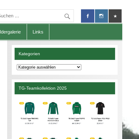
ldergalerie
Links
Kategorien
Kategorien
TG-Teamkollektion 2025