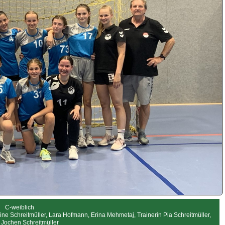
C-weiblich
ine Schreitmüller, Lara Hofmann, Erina Mehmetaj, Trainerin Pia Schreitmüller,
 Jochen Schreitmüller