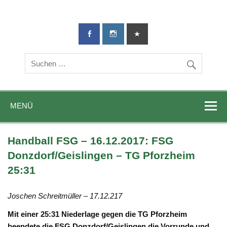
TG-Geislingen
DIE Sportadresse in Geislingen!
e. V.
MENÜ
Handball FSG – 16.12.2017: FSG
Donzdorf/Geislingen – TG Pforzheim
25:31
Joschen Schreitmüller – 17.12.217
Mit einer 25:31 Niederlage gegen die TG Pforzheim
beendete die FSG Donzdorf/Geislingen die Vorrunde und