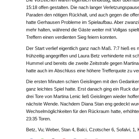
15:18 offen gestalten. Die nach langer Verletzungspause
Paraden den nötigen Rückhalt, und auch gegen die offen
hatte Gerhausen Probleme im Spielaufbau. Aber zwanzi
mehr halten, während die Gäste weiter mit Vollgas spie
Treffern einen verdienten Sieg feiern konnten.
Der Start verlief eigentlich ganz nach Maß. 7:7 hieß 
frühzeitig angegriffen und Laura Betz verhinderte mit 
Hummel und bereits die zweite Zeitstrafe gegen Marti
hatte auch im Abschluss eine höhere Trefferquote zu ve
Die ersten Minuten schien Geislingen mit den Gedanken
ganz leichtes Spiel hatte. Erst danach ging ein Ruck du
drei Tore von Martina Lenic ließ Geislingen wieder hoffe
nächste Wende. Nachdem Diana Stan eng gedeckt wur
Wechselmöglichkeiten für den Rückraum hatte, erhöhten
23:35 Toren.
Betz, Vu; Weber, Stan 4, Balci, Czotscher 6, Sofalvi, 1, 