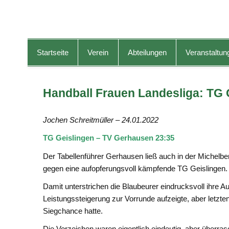
TG-Geislingen e. V.
DIE Sportadresse in Geislingen!
Startseite
Verein
Abteilungen
Veranstaltun
Handball Frauen Landesliga: TG 
Jochen Schreitmüller – 24.01.2022
TG Geislingen – TV Gerhausen 23:35
Der Tabellenführer Gerhausen ließ auch in der Michel
gegen eine aufopferungsvoll kämpfende TG Geislingen.
Damit unterstrichen die Blaubeurer eindrucksvoll ihre A
Leistungssteigerung zur Vorrunde aufzeigte, aber letzte
Siegchance hatte.
Die Vorzeichen waren eigentlich eindeutig, aber überra