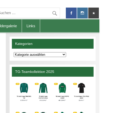
ldergalerie
Links
Kategorien
Kategorien
TG-Teamkollektion 2025