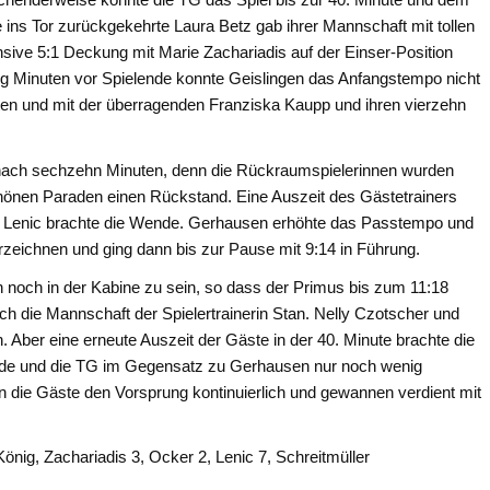
 ins Tor zurückgekehrte Laura Betz gab ihrer Mannschaft mit tollen
sive 5:1 Deckung mit Marie Zachariadis auf der Einser-Position
g Minuten vor Spielende konnte Geislingen das Anfangstempo nicht
lten und mit der überragenden Franziska Kaupp und ihren vierzehn
es nach sechzehn Minuten, denn die Rückraumspielerinnen wurden
schönen Paraden einen Rückstand. Eine Auszeit des Gästetrainers
na Lenic brachte die Wende. Gerhausen erhöhte das Passtempo und
rzeichnen und ging dann bis zur Pause mit 9:14 in Führung.
 noch in der Kabine zu sein, so dass der Primus bis zum 11:18
rch die Mannschaft der Spielertrainerin Stan. Nelly Czotscher und
n. Aber eine erneute Auszeit der Gäste in der 40. Minute brachte die
de und die TG im Gegensatz zu Gerhausen nur noch wenig
 die Gäste den Vorsprung kontinuierlich und gewannen verdient mit
König, Zachariadis 3, Ocker 2, Lenic 7, Schreitmüller