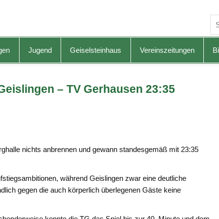
gen
Jugend
Geiselsteinhaus
Vereinszeitungen
Bi
Geislingen – TV Gerhausen 23:35
berghalle nichts anbrennen und gewann standesgemäß mit 23:35
ufstiegsambitionen, während Geislingen zwar eine deutliche
ndlich gegen die auch körperlich überlegenen Gäste keine
schenderweise konnte die TG das Spiel bis zur 40. Minute und dem