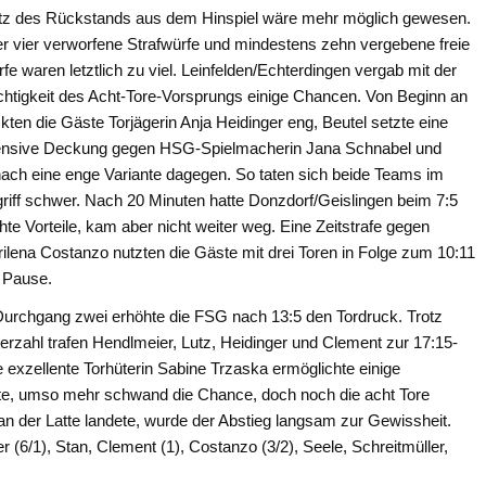
tz des Rückstands aus dem Hinspiel wäre mehr möglich gewesen.
r vier verworfene Strafwürfe und mindestens zehn vergebene freie
fe waren letztlich zu viel. Leinfelden/Echterdingen vergab mit der
chtigkeit des Acht-Tore-Vorsprungs einige Chancen. Von Beginn an
kten die Gäste Torjägerin Anja Heidinger eng, Beutel setzte eine
ensive Deckung gegen HSG-Spielmacherin Jana Schnabel und
ach eine enge Variante dagegen. So taten sich beide Teams im
riff schwer. Nach 20 Minuten hatte Donzdorf/Geislingen beim 7:5
chte Vorteile, kam aber nicht weiter weg. Eine Zeitstrafe gegen
ilena Costanzo nutzten die Gäste mit drei Toren in Folge zum 10:11
 Pause.
Durchgang zwei erhöhte die FSG nach 13:5 den Tordruck. Trotz
erzahl trafen Hendlmeier, Lutz, Heidinger und Clement zur 17:15-
 exzellente Torhüterin Sabine Trzaska ermöglichte einige
ehte, umso mehr schwand die Chance, doch noch die acht Tore
 an der Latte landete, wurde der Abstieg langsam zur Gewissheit.
r (6/1), Stan, Clement (1), Costanzo (3/2), Seele, Schreitmüller,