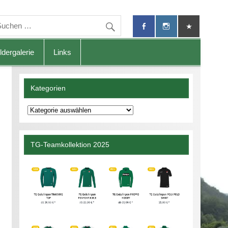
ldergalerie
Links
Kategorien
Kategorien
TG-Teamkollektion 2025