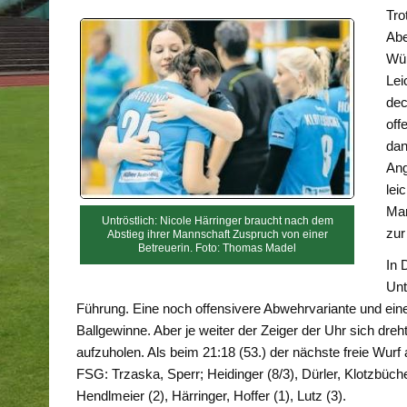
Tro
Abe
Wür
Lei
dec
off
dan
Ang
lei
Mar
Untröstlich: Nicole Härringer braucht nach dem
zur
Abstieg ihrer Mannschaft Zuspruch von einer
Betreuerin. Foto: Thomas Madel
In 
Unt
Führung. Eine noch offensivere Abwehrvariante und eine
Ballgewinne. Aber je weiter der Zeiger der Uhr sich dr
aufzuholen. Als beim 21:18 (53.) der nächste freie Wurf
FSG: Trzaska, Sperr; Heidinger (8/3), Dürler, Klotzbüche
Hendlmeier (2), Härringer, Hoffer (1), Lutz (3).