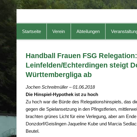
TG-Geislingen e. V.
DIE Sportadresse in Geislingen!
Startseite
Verein
Abteilungen
Veranstaltun
Handball Frauen FSG Relegation:
Leinfelden/Echterdingen steigt D
Württembergliga ab
Jochen Schreitmüller – 01.06.2018
Die Hinspiel-Hypothek ist zu hoch
Zu hoch war die Bürde des Relegationshinspiels, das di
gegen die Spielansetzung in den Pfingstferien, mittlerw
brachten grünes Licht für eine Verlegung, aber am Ende 
Donzdorf/Geislingen Jaqueline Kube und Marcia Sedlac
Beutel.