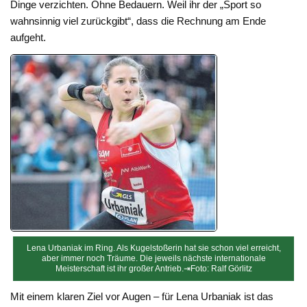
Dinge verzichten. Ohne Bedauern. Weil ihr der „Sport so
wahnsinnig viel zurückgibt“, dass die Rechnung am Ende
aufgeht.
Lena Urbaniak im Ring. Als Kugelstoßerin hat sie schon viel erreicht,
aber immer noch Träume. Die jeweils nächste internationale
Meisterschaft ist ihr großer Antrieb.⇥Foto: Ralf Görlitz
Mit einem klaren Ziel vor Augen – für Lena Urbaniak ist das