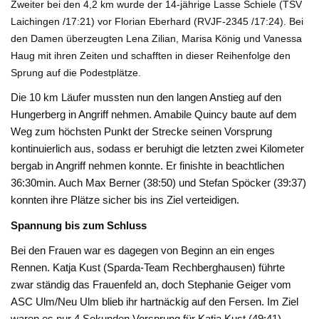
Zweiter bei den 4,2 km wurde der 14-jährige Lasse Schiele (TSV
Laichingen /17:21) vor Florian Eberhard (RVJF-2345 /17:24). Bei
den Damen überzeugten Lena Zilian, Marisa König und Vanessa
Haug mit ihren Zeiten und schafften in dieser Reihenfolge den
Sprung auf die Podestplätze.
Die 10 km Läufer mussten nun den langen Anstieg auf den
Hungerberg in Angriff nehmen. Amabile Quincy baute auf dem
Weg zum höchsten Punkt der Strecke seinen Vorsprung
kontinuierlich aus, sodass er beruhigt die letzten zwei Kilometer
bergab in Angriff nehmen konnte. Er finishte in beachtlichen
36:30min. Auch Max Berner (38:50) und Stefan Spöcker (39:37)
konnten ihre Plätze sicher bis ins Ziel verteidigen.
Spannung bis zum Schluss
Bei den Frauen war es dagegen von Beginn an ein enges
Rennen. Katja Kust (Sparda-Team Rechberghausen) führte
zwar ständig das Frauenfeld an, doch Stephanie Geiger vom
ASC Ulm/Neu Ulm blieb ihr hartnäckig auf den Fersen. Im Ziel
waren es nur 4 Sekunden Vorsprung für Katja Kust (49:41).