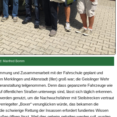
ld: Manfred Bomm
bstimmung und Zusammenarbeit mit der Fahrschule geplant und
n Merklingen und Altenstadt (Iller) groß war; die Geislinger Wehr
n Veranstaltung teilgenommen. Denn dass gepanzerte Fahrzeuge wie
 öffentlichen Straßen unterwegs sind, lässt sich täglich erkennen.
werden genutzt, um die Nachwuchsfahrer mit Steilstrecken vertraut
verriegelter „Boxer“ verunglücken würde, das bekamen die
ie schwierige Rettung der Insassen erfordert fundiertes Wissen
ußen öffnen lässt. Weil dies geheim gehalten werden soll, wurden