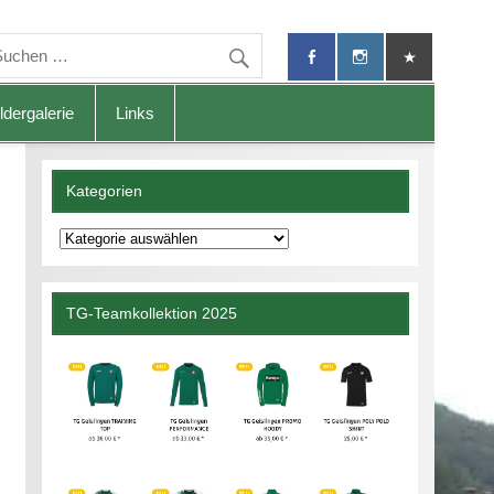
ldergalerie
Links
Kategorien
Kategorien
TG-Teamkollektion 2025