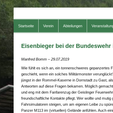
TG-Geislingen e. V.
DIE Sportadresse in Geislingen!
Startseite
Verein
Abteilungen
Veranstaltun
Eisenbieger bei der Bundeswehr 
Manfred Bomm – 29.07.2019
Wie fühlt es sich an, ein tonnenschweres gepanzertes 
geschieht, wenn ein solches Militärmonster verunglück
jüngst in der Rommel-Kaserne in Dornstadt zu Gast, als
Antworten auf diese Fragen bekamen. Möglich gemacht 
und eng mit dem Fanfarenzug der Geislinger Feuerweh
freundschaftliche Kontakte pflegt. Wer wollte und mutig
Fahrsimulatoren steigen, um am eigenen Leibe zu spüre
Panzer M113 im (virtuellen) Gelände anfühlen. Auch ein