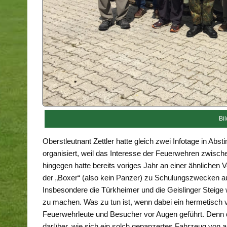
Bi
Oberstleutnant Zettler hatte gleich zwei Infotage in A
organisiert, weil das Interesse der Feuerwehren zwische
hingegen hatte bereits voriges Jahr an einer ähnliche
der „Boxer“ (also kein Panzer) zu Schulungszwecken auf
Insbesondere die Türkheimer und die Geislinger Steige 
zu machen. Was zu tun ist, wenn dabei ein hermetisch 
Feuerwehrleute und Besucher vor Augen geführt. Denn d
darüber, wie sich ein solch gepanzertes Fahrzeug von a