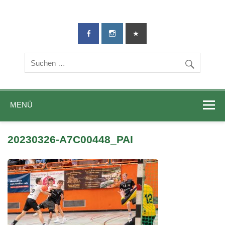
TG-Geislingen
DIE Sportadresse in Geislingen!
e. V.
MENÜ
20230326-A7C00448_PAI