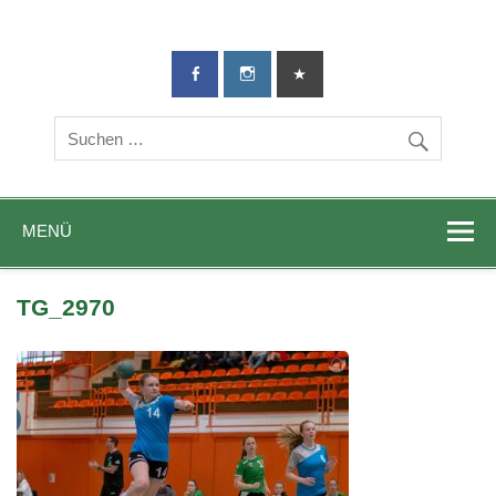
TG-Geislingen
DIE Sportadresse in Geislingen!
e. V.
MENÜ
TG_2970