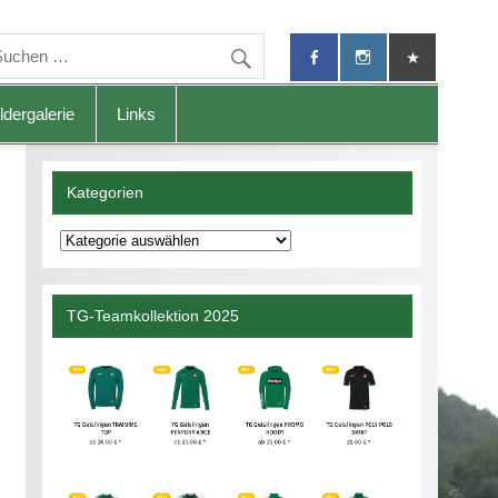
ldergalerie
Links
Kategorien
Kategorien
TG-Teamkollektion 2025