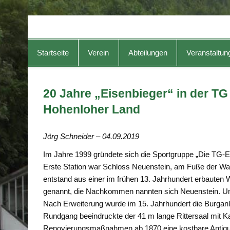
TG-Geislingen e. V.
DIE Sportadresse in Geislingen!
Startseite
Verein
Abteilungen
Veranstaltun
20 Jahre „Eisenbieger“ in der TG
Hohenloher Land
Jörg Schneider – 04.09.2019
Im Jahre 1999 gründete sich die Sportgruppe „Die TG-Ei
Erste Station war Schloss Neuenstein, am Fuße der Wa
entstand aus einer im frühen 13. Jahrhundert erbauten
genannt, die Nachkommen nannten sich Neuenstein. Um
Nach Erweiterung wurde im 15. Jahrhundert die Burgan
Rundgang beeindruckte der 41 m lange Rittersaal mit K
Renovierungsmaßnahmen ab 1870 eine kostbare Antiqui