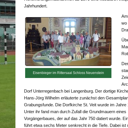
Jahrhundert.
Am 
wo 
Dra
Übe
Mau
Rot
Der
sta
Eisenbieger im Rittersaal Schloss Neuenstein
Zei
Arc
Dorf Unterregenbach bei Langenburg. Der dortige Kirc
Hans-Jörg Wilhelm erläuterte zunächst den Gesamtplan
Grabungsfunde. Die Dorfkirche St. Veit wurde im Jahre 1
Unter ihr fand man durch Zufall die Grundmauern eines
Vorgängerbaues, der auf das Jahr 750 datiert wurde. Ei
führt etwa sechs Meter senkrecht in die Tiefe. Dabei ist 