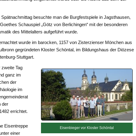
Spätnachmittag besuchte man die Burgfestspiele in Jagsthausen,
Goethes Schauspiel „Götz von Berlichingen“ mit der besonderen
matik des Mittelalters aufgeführt wurde.
rnachtet wurde im barocken, 1157 von Zisterzienser Mönchen aus
lbronn gegründeten Kloster Schöntal, im Bildungshaus der Diözese
tenburg-Stuttgart.
 zweite Tag
nd ganz im
chen der
häologie im
hengemeinderat
 der
482 errichtet.
ne Eisentreppe
Eisenbieger vor Kloster Schöntal
unter einer