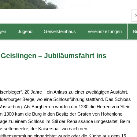
gen
Jugend
Geiselsteinhaus
Vereinszeitungen
Bi
 Geislingen – Jubiläumsfahrt ins
senbieger“. 20 Jahre – ein Anlass zu einer zweitägigen Ausfahrt.
ldenburger Berge, wo eine Schlossführung stattfand. Das Schloss
 Wasserburg. Als Burgherren wurden um 1230 die Herren von Stein
 1300 kam die Burg in den Besitz der Grafen von Hohenlohe.
lage zu einem Schloss im Stil der Renaissance umgestaltet. Beim
assettendecke, der Kaisersaal, wo nach den
tätensammlung eingerichtet wurde oder die Küche aus dem 15.